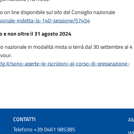
n line disponibile sul sito del Consiglio nazionale
ssionale-indetta-la-140-sessione/57454
o e non oltre il 31 agosto 2024
.
io nazionale in modalità mista si terrà dal 30 settembre al 4
avour.
g.it/sono-aperte-le-iscrizioni-al-corso-di-preparazione-
CONTATTI
AM
Telefono +39 0461 985385
W