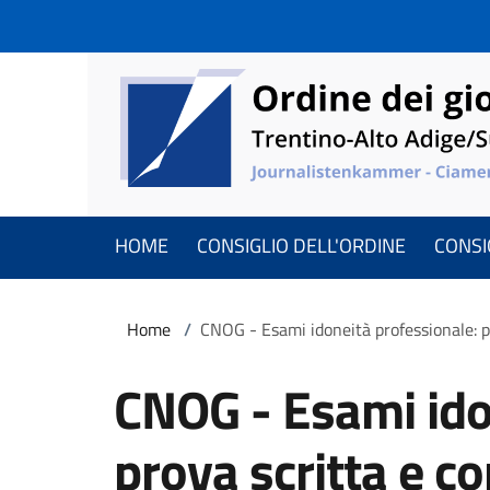
Salta al contenuto principale
Skip to footer content
HOME
CONSIGLIO DELL'ORDINE
CONSIG
Briciole di pane
Home
/
CNOG - Esami idoneità professionale: p
CNOG - Esami ido
prova scritta e c