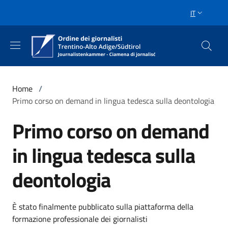
Salta al contenuto principale
Skip to footer content
IT
SELETTORE 
Briciole di pane
Home
/
Primo corso on demand in lingua tedesca sulla deontologia
Primo corso on demand
in lingua tedesca sulla
deontologia
È stato finalmente pubblicato sulla piattaforma della
formazione professionale dei giornalisti