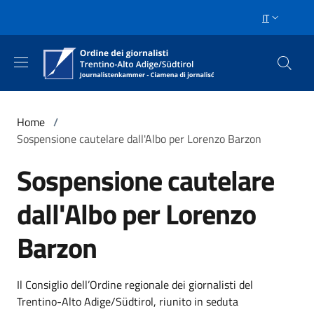
Salta al contenuto principale
Skip to footer content
IT
SELETTORE 
Briciole di pane
Home
/
Sospensione cautelare dall'Albo per Lorenzo Barzon
Sospensione cautelare
dall'Albo per Lorenzo
Barzon
Il Consiglio dell’Ordine regionale dei giornalisti del
Trentino-Alto Adige/Südtirol, riunito in seduta